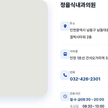
정을식내과의원
주소
인천광역시 남동구 남동대로
갤럭시타워 2층
지하철
인천 1호선 간석오거리역 5
전화
032-426-2301
진료시간
월·수·금
08:30 – 20:00
토요일
08:30 – 13:00