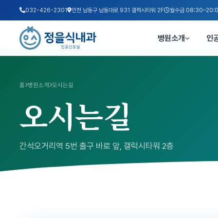
032-426-2301
인천 남동구 남동대로 931 갤럭시타워 2F
월수금 08:30–20:0
병원소개
인
홈
병원소개
오시는길
오시는길
간석오거리역 5번 출구 바로 앞, 갤럭시타워 2층