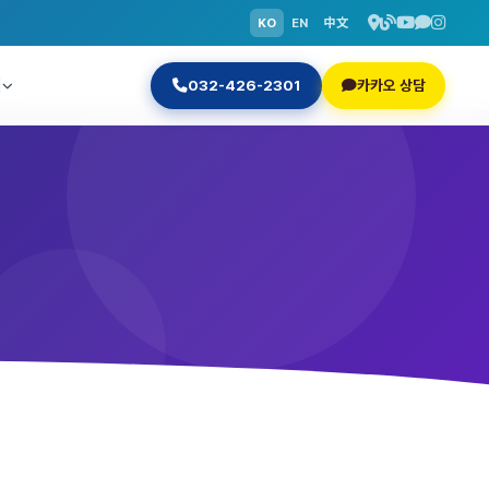
KO
EN
中文
닉
032-426-2301
카카오 상담