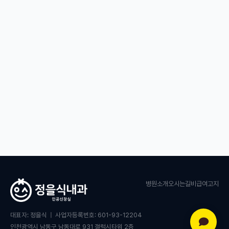
아세타펜주사
15,000
비타민 D 주사
35,000
032-426-2301
병원소개
오시는길
비급여고지
대표자: 정을식 | 사업자등록번호: 601-93-12204
인천광역시 남동구 남동대로 931 갤럭시타워 2층