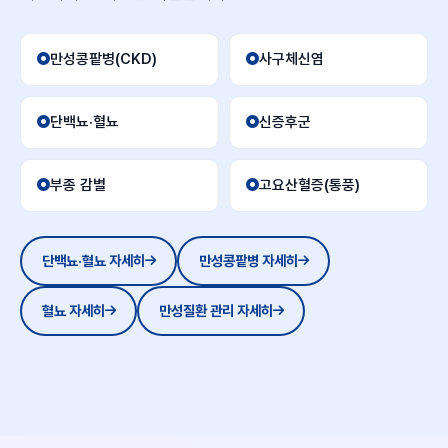
만성콩팥병(CKD)
사구체신염
단백뇨·혈뇨
신증후군
부종 감별
고요산혈증(통풍)
단백뇨·혈뇨 자세히
만성콩팥병 자세히
혈뇨 자세히
만성질환 관리 자세히