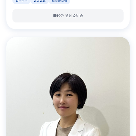
혈액투석
신장질환
만성콩팥병
소개 영상 준비중