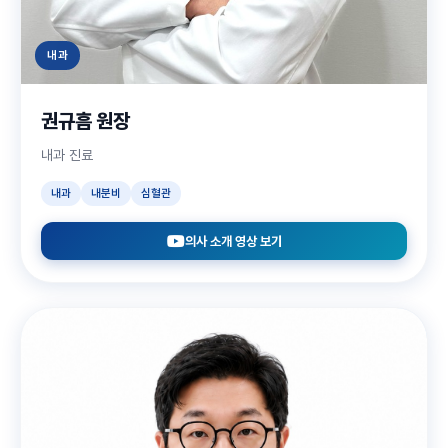
내과
권규흠 원장
내과 진료
내과
내분비
심혈관
의사 소개 영상 보기