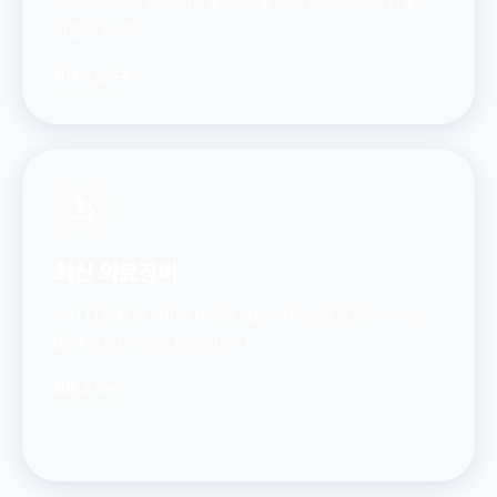
영양수액·예방접종·비만클리닉. 일상 활력과 건강 유지를
위한 맞춤 케어.
자세히 보기
최신 의료장비
후지 ELUXEO 6000 내시경, 삼성메디슨 초음파, InBody
BWA, Osteosys Dexxum T.
장비 소개