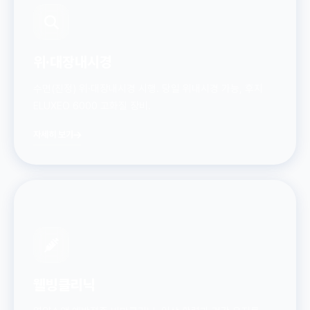
위·대장내시경
수면(진정) 위·대장내시경 시행. 당일 위내시경 가능, 후지
ELUXEO 6000 고화질 장비.
자세히 보기
웰빙클리닉