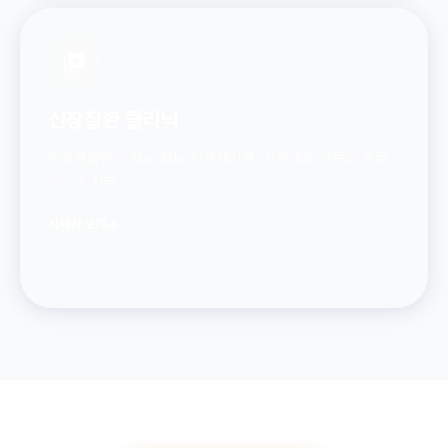
신장질환 클리닉
만성콩팥병·단백뇨·혈뇨·사구체신염. 신장내과 전문의 정밀
진단과 치료.
자세히 보기