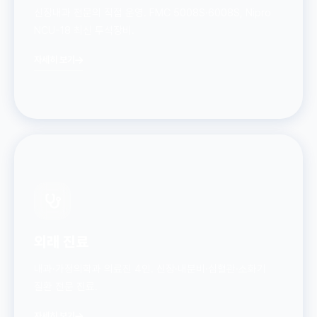
신장내과 전문의 직접 운영. FMC 5008S·6008S, Nipro
NCU-18 최신 투석장비.
자세히 보기
외래 진료
내과·가정의학과 의료진 4인. 신장·내분비·심혈관·소화기
질환 전문 진료.
자세히 보기